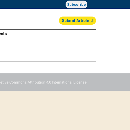
Subscribe
Submit Article
ents
Login
eative Commons Attribution 4.0 International License.