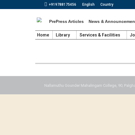
+919788175456
English
Country
PrePress Articles
News & Announcemen
Home
Library
Services & Facilities
Jo
Nallamuthu Gounder Mahalingam College, 90, Palgha